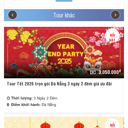
‹
›
Tour khác
NỔI
BẬT
đ
đ
3.050.000
Tour Tết 2026 trọn gói Đà Nẵng 3 ngày 2 đêm giá ưu đãi
Thời lượng:
3 Ngày 2 Đêm
Điểm khởi hành:
Đà Nẵng
NỔI