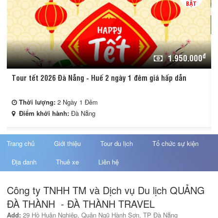
BẬT
đ
đ
1.950.000
Tour tết 2026 Đà Nẵng - Huế 2 ngày 1 đêm giá hấp dẫn
Thời lượng:
2 Ngày 1 Đêm
Điểm khởi hành:
Đà Nẵng
Trang chủ
Giới thiệu
Tour du lịch
Tổ chức sự kiện
Địa danh
Thuê xe
Liên hệ
Công ty TNHH TM và Dịch vụ Du lịch QUẢNG
ĐÀ THÀNH - ĐÀ THÀNH TRAVEL
Add:
29 Hồ Huân Nghiệp, Quận Ngũ Hành Sơn, TP Đà Nẵng