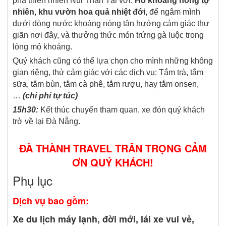
phá thiên nhiên Núi Thần Tài với:
Hồ khoáng nóng tự
nhiên, khu vườn hoa quả nhiệt đới,
để ngâm mình
dưới dòng nước khoáng nóng tận hưởng cảm giác thư
giãn nơi đây, và thưởng thức món trứng gà luộc trong
lòng mỏ khoáng.
Quý khách cũng có thể lựa chọn cho mình những không
gian riêng, thử cảm giác với các dịch vụ: Tắm trà, tắm
sữa, tắm bùn, tắm cà phê, tắm rượu, hay tắm onsen,
…
(chi phí tự túc)
15h30:
Kết thúc chuyến tham quan, xe đón quý khách
trở về lại Đà Nẵng.
ĐÀ THÀNH TRAVEL TRÂN TRỌNG CẢM
ƠN QUÝ KHÁCH!
Phụ lục
Dịch vụ bao gồm:
Xe du lịch máy lạnh, đời mới, lái xe vui vẻ,