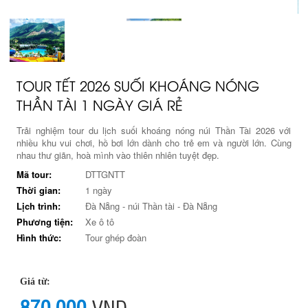
TOUR TẾT 2026 SUỐI KHOÁNG NÓNG
THẦN TÀI 1 NGÀY GIÁ RẺ
Trải nghiệm tour du lịch suối khoáng nóng núi Thần Tài 2026 với
nhiều khu vui chơi, hồ bơi lớn dành cho trẻ em và người lớn. Cùng
nhau thư giãn, hoà mình vào thiên nhiên tuyệt đẹp.
Mã tour:
DTTGNTT
Thời gian:
1 ngày
Lịch trình:
Đà Nẵng - núi Thần tài - Đà Nẵng
Phương tiện:
Xe ô tô
Hình thức:
Tour ghép đoàn
Giá từ:
870.000
VND